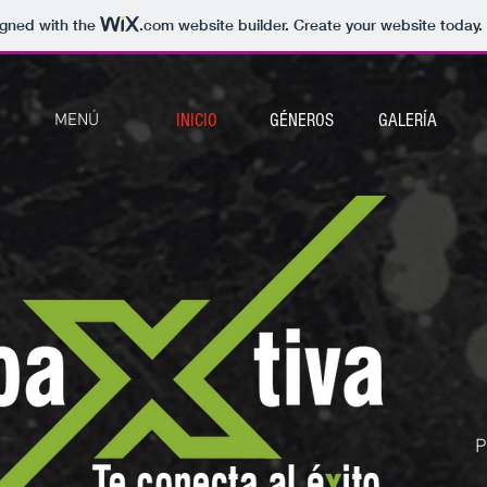
igned with the
.com
website builder. Create your website today.
MENÚ
INICIO
GÉNEROS
GALERÍA
P