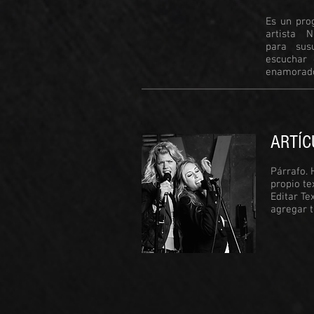
Es un pro
artista N
para sus
escuchar
enamorado 
ARTÍC
Párrafo. 
propio tex
Editar Te
agregar t